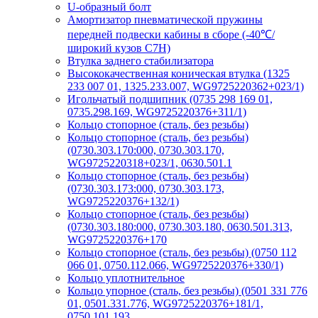
U-образный болт
Амортизатор пневматической пружины
передней подвески кабины в сборе (-40℃/
широкий кузов C7H)
Втулка заднего стабилизатора
Высококачественная коническая втулка (1325
233 007 01, 1325.233.007, WG9725220362+023/1)
Игольчатый подшипник (0735 298 169 01,
0735.298.169, WG9725220376+311/1)
Кольцо стопорное (сталь, без резьбы)
Кольцо стопорное (сталь, без резьбы)
(0730.303.170:000, 0730.303.170,
WG9725220318+023/1, 0630.501.1
Кольцо стопорное (сталь, без резьбы)
(0730.303.173:000, 0730.303.173,
WG9725220376+132/1)
Кольцо стопорное (сталь, без резьбы)
(0730.303.180:000, 0730.303.180, 0630.501.313,
WG9725220376+170
Кольцо стопорное (сталь, без резьбы) (0750 112
066 01, 0750.112.066, WG9725220376+330/1)
Кольцо уплотнительное
Кольцо упорное (сталь, без резьбы) (0501 331 776
01, 0501.331.776, WG9725220376+181/1,
0750.101.193,