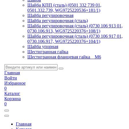
Шайба КПП (сталь) (0501 332 739 01,
0501.332.739, WG9725220536+181/1)
Шайба регулировочная
Шайба регулировочная (сталь)
Шайба регулировочная (сталь) (0730 106 913 01,
0730.106.913, WG9725220376+108/1)
Шайба регулировочная (сталь) (0730 106 917 01,
0730.106.917, WG9725220376+104/1)
Шайба упорная
Шестигранная гайка
Шестигранная фланцевая гайка _ M6
Главная
Войти
Избранное
0
Каталог
Корзина
0
Главная