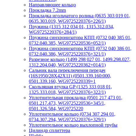
Направляющее кольцо
Прокладка 7.2mm
Прокладка игольчатого ролика (0635 303 019 01,
0635.303.019, WG9725220376+226/1)
Пружина (1315 312 034 01, 1315.312.034,
WG9725220376+284/1)
Пружина синхронизатора КПП (0732 040 385 01,
0732.040.385, WG9725220536+052/1)
Пружина синхронизатора КПП (0732 040 386 01,
0732.040.386, WG9725220376+321/1)
Разрезное кольцо (1499 298 027 01, 1499.298.027,
1312.204.040, WG9725220362+014/1)
Сальник вала переключения передач
(16S1950/28X42X11) (0501.339.160:000,
0501.339.160, WG9725220339+1
Скользящая втулка GP (1325 333 018 01,
1325.333.018, WG9725220376+322/1)
Уплотнительная прокладка (0501 217 473 01,
0501.217.473, WG9725220536+345/1,
0501.326.584, WG9725220
Уплотнительное кольцо (0734 307 294 01,
0734.307.294, WG9725220376+329/1)
Уплотнительное кольцо выхлопной трубы
Цилиндр сплиттера
Шайба