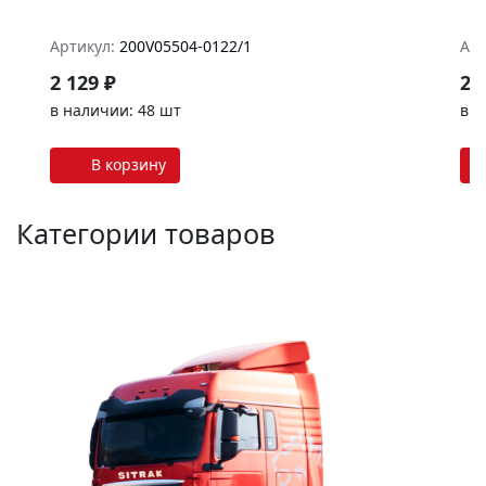
Артикул:
200V05504-0122/1
Арт
2 129 ₽
22
в наличии: 48 шт
в н
В корзину
Категории товаров