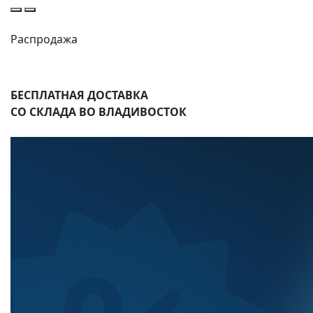
Распродажа
двигателей
HOWO/SITRAK
БЕСПЛАТНАЯ ДОСТАВКА
СО СКЛАДА ВО ВЛАДИВОСТОК
ЦЕНА УКАЗАНА С НДС