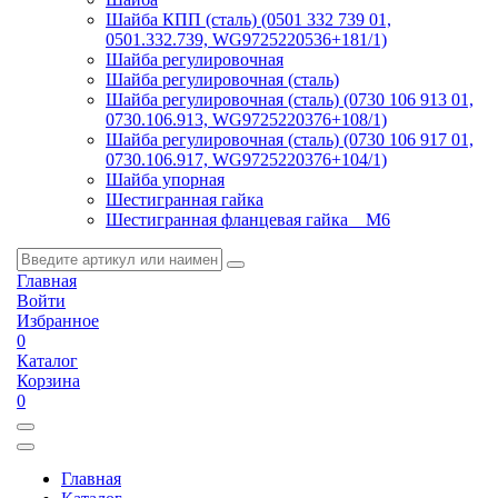
Шайба КПП (сталь) (0501 332 739 01,
0501.332.739, WG9725220536+181/1)
Шайба регулировочная
Шайба регулировочная (сталь)
Шайба регулировочная (сталь) (0730 106 913 01,
0730.106.913, WG9725220376+108/1)
Шайба регулировочная (сталь) (0730 106 917 01,
0730.106.917, WG9725220376+104/1)
Шайба упорная
Шестигранная гайка
Шестигранная фланцевая гайка _ M6
Главная
Войти
Избранное
0
Каталог
Корзина
0
Главная