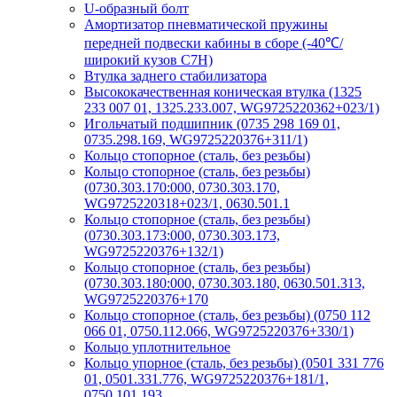
U-образный болт
Амортизатор пневматической пружины
передней подвески кабины в сборе (-40℃/
широкий кузов C7H)
Втулка заднего стабилизатора
Высококачественная коническая втулка (1325
233 007 01, 1325.233.007, WG9725220362+023/1)
Игольчатый подшипник (0735 298 169 01,
0735.298.169, WG9725220376+311/1)
Кольцо стопорное (сталь, без резьбы)
Кольцо стопорное (сталь, без резьбы)
(0730.303.170:000, 0730.303.170,
WG9725220318+023/1, 0630.501.1
Кольцо стопорное (сталь, без резьбы)
(0730.303.173:000, 0730.303.173,
WG9725220376+132/1)
Кольцо стопорное (сталь, без резьбы)
(0730.303.180:000, 0730.303.180, 0630.501.313,
WG9725220376+170
Кольцо стопорное (сталь, без резьбы) (0750 112
066 01, 0750.112.066, WG9725220376+330/1)
Кольцо уплотнительное
Кольцо упорное (сталь, без резьбы) (0501 331 776
01, 0501.331.776, WG9725220376+181/1,
0750.101.193,