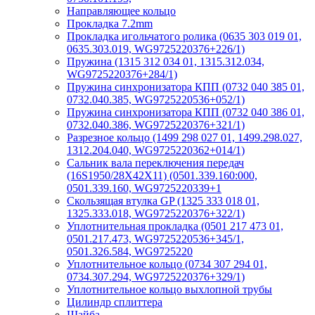
Направляющее кольцо
Прокладка 7.2mm
Прокладка игольчатого ролика (0635 303 019 01,
0635.303.019, WG9725220376+226/1)
Пружина (1315 312 034 01, 1315.312.034,
WG9725220376+284/1)
Пружина синхронизатора КПП (0732 040 385 01,
0732.040.385, WG9725220536+052/1)
Пружина синхронизатора КПП (0732 040 386 01,
0732.040.386, WG9725220376+321/1)
Разрезное кольцо (1499 298 027 01, 1499.298.027,
1312.204.040, WG9725220362+014/1)
Сальник вала переключения передач
(16S1950/28X42X11) (0501.339.160:000,
0501.339.160, WG9725220339+1
Скользящая втулка GP (1325 333 018 01,
1325.333.018, WG9725220376+322/1)
Уплотнительная прокладка (0501 217 473 01,
0501.217.473, WG9725220536+345/1,
0501.326.584, WG9725220
Уплотнительное кольцо (0734 307 294 01,
0734.307.294, WG9725220376+329/1)
Уплотнительное кольцо выхлопной трубы
Цилиндр сплиттера
Шайба