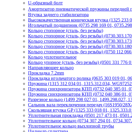
U-образный болт
Амортизатор пневматической пружины передней п
Втулка заднего стабилизатора
Высококачественная коническая втулка (1325 233 
Игольчатый подшипник (0735 298 169 01, 0735.29
Кольцо стопорное (сталь, без резьбы)
Кольцо стопорное (сталь, без резьбы) (0730.303.17
Кольцо стопорное (сталь, без резьбы) (0730.303.17
Кольцо стопорное (сталь, без резьбы) (0730.303.18
Кольцо стопорное (сталь, без резьбы) (0750 112 06
Кольцо уплотнительное
Кольцо упорное (сталь, без резьбы) (0501 331 776 
Направляющее кольцо
Прокладка 7.2mm
Прокладка игольчатого ролика (0635 303 019 01, 
Пружина (1315 312 034 01, 1315.312.034, WG97252
Пружина синхронизатора КПП (0732 040 385 01, 0
Пружина синхронизатора КПП (0732 040 386 01, 0
Разрезное кольцо (1499 298 027 01, 1499.298.027,
Сальник вала переключения передач (16S1950/28X4
Скользящая втулка GP (1325 333 018 01, 1325.333
Уплотнительная прокладка (0501 217 473 01, 0501
Уплотнительное кольцо (0734 307 294 01, 0734.30
Уплотнительное кольцо выхлопной трубы
Цилиндр сплиттера