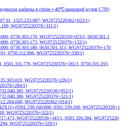
одвески кабины в сборе (-40℃/широкий кузов C7H)
007 01, 1325.233.007, WG9725220362+023/1)
8.169, WG9725220376+311/1)
0:000, 0730.303.170, WG9725220318+023/1, 0630.501.1
3:000, 0730.303.173, WG9725220376+132/1)
0:000, 0730.303.180, 0630.501.313, WG9725220376+170
6 01, 0750.112.066, WG9725220376+330/1)
01, 0501.331.776, WG9725220376+181/1, 0750.101.193,
0635.303.019, WG9725220376+226/1)
20376+284/1)
732.040.385, WG9725220536+052/1)
732.040.386, WG9725220376+321/1)
 1312.204.040, WG9725220362+014/1)
2X11) (0501.339.160:000, 0501.339.160, WG9725220339+1
.018, WG9725220376+322/1)
.217.473, WG9725220536+345/1, 0501.326.584, WG9725220
7.294, WG9725220376+329/1)