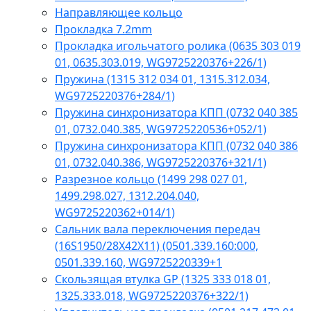
Направляющее кольцо
Прокладка 7.2mm
Прокладка игольчатого ролика (0635 303 019
01, 0635.303.019, WG9725220376+226/1)
Пружина (1315 312 034 01, 1315.312.034,
WG9725220376+284/1)
Пружина синхронизатора КПП (0732 040 385
01, 0732.040.385, WG9725220536+052/1)
Пружина синхронизатора КПП (0732 040 386
01, 0732.040.386, WG9725220376+321/1)
Разрезное кольцо (1499 298 027 01,
1499.298.027, 1312.204.040,
WG9725220362+014/1)
Сальник вала переключения передач
(16S1950/28X42X11) (0501.339.160:000,
0501.339.160, WG9725220339+1
Скользящая втулка GP (1325 333 018 01,
1325.333.018, WG9725220376+322/1)