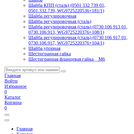
Шайба КПП (сталь) (0501 332 739 01,
0501.332.739, WG9725220536+181/1)
Шайба регулировочная
Шайба регулировочная (сталь)
Шайба регулировочная (сталь) (0730 106 913 01,
0730.106.913, WG9725220376+108/1)
Шайба регулировочная (сталь) (0730 106 917 01,
0730.106.917, WG9725220376+104/1)
Шайба упорная
Шестигранная гайка
Шестигранная фланцевая гайка _ M6
Главная
Войти
Избранное
0
Каталог
Корзина
0
Главная