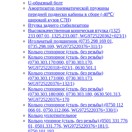
U-образный болт
Амортизатор пневматической пружины
передней подвески кабины в сборе (-40℃/
широкий кузов C7H)
Втулка заднего стабилизатора
Высококачественная коническая втулка (1325
233 007 01, 1325.233.007, WG9725220362+023/1)
Игольчатый подшипник (0735 298 169 01,
0735.298.169, WG9725220376+311/1)
Кольцо стопорное (сталь, без резьбы)
Кольцо стопорное (сталь, без резьбы)
(0730.303.170:000, 0730.303.170,
WG9725220318+023/1, 0630.501.1
Кольцо стопорное (сталь, без резьбы)
(0730.303.173:000, 0730.303.173,
WG9725220376+132/1)
Кольцо стопорное (сталь, без резьбы)
(0730.303.180:000, 0730.303.180, 0630.501.313,
WG9725220376+170
Кольцо стопорное (сталь, без резьбы) (0750 112
066 01, 0750.112.066, WG9725220376+330/1)
Кольцо уплотнительное
Кольцо упорное (сталь, без резьбы) (0501 331 776
01, 0501.331.776, WG9725220376+181/1,
0750.101.193,