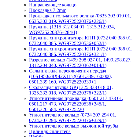
Направляющее кольцо
Прокладка 7.2mm
Прокладка игольчатого ролика (0635 303 019 01,
0635.303.019, WG9725220376+226/1)
Пружина (1315 312 034 01, 1315.312.034,
WG9725220376+284/1)
Пружина синхронизатора КПП (0732 040 385 01,
0732.040.385, WG9725220536+052/1)
Пружина синхронизатора КПП (0732 040 386 01,
0732.040.386, WG9725220376+321/1)
Разрезное кольцо (1499 298 027 01, 1499.298.027,
1312.204.040, WG9725220362+014/1)
Сальник вала переключения передач
(16S1950/28X42X11) (0501.339.160:000,
0501.339.160, WG9725220339+1
Скользящая втулка GP (1325 333 018 01,
1325.333.018, WG9725220376+322/1)
Уплотнительная прокладка (0501 217 473 01,
0501.217.473, WG9725220536+345/1,
0501.326.584, WG9725220
Уплотнительное кольцо (0734 307 294 01,
0734.307.294, WG9725220376+329/1)
Уплотнительное кольцо выхлопной трубы
Цилиндр сплиттера
Шайба