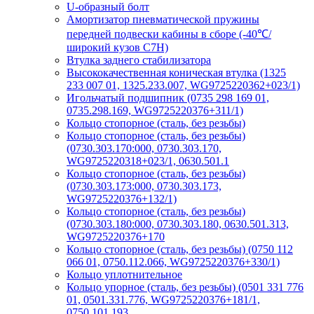
U-образный болт
Амортизатор пневматической пружины
передней подвески кабины в сборе (-40℃/
широкий кузов C7H)
Втулка заднего стабилизатора
Высококачественная коническая втулка (1325
233 007 01, 1325.233.007, WG9725220362+023/1)
Игольчатый подшипник (0735 298 169 01,
0735.298.169, WG9725220376+311/1)
Кольцо стопорное (сталь, без резьбы)
Кольцо стопорное (сталь, без резьбы)
(0730.303.170:000, 0730.303.170,
WG9725220318+023/1, 0630.501.1
Кольцо стопорное (сталь, без резьбы)
(0730.303.173:000, 0730.303.173,
WG9725220376+132/1)
Кольцо стопорное (сталь, без резьбы)
(0730.303.180:000, 0730.303.180, 0630.501.313,
WG9725220376+170
Кольцо стопорное (сталь, без резьбы) (0750 112
066 01, 0750.112.066, WG9725220376+330/1)
Кольцо уплотнительное
Кольцо упорное (сталь, без резьбы) (0501 331 776
01, 0501.331.776, WG9725220376+181/1,
0750.101.193,