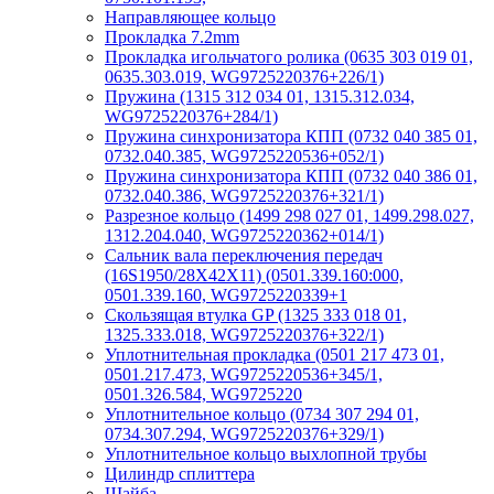
Направляющее кольцо
Прокладка 7.2mm
Прокладка игольчатого ролика (0635 303 019 01,
0635.303.019, WG9725220376+226/1)
Пружина (1315 312 034 01, 1315.312.034,
WG9725220376+284/1)
Пружина синхронизатора КПП (0732 040 385 01,
0732.040.385, WG9725220536+052/1)
Пружина синхронизатора КПП (0732 040 386 01,
0732.040.386, WG9725220376+321/1)
Разрезное кольцо (1499 298 027 01, 1499.298.027,
1312.204.040, WG9725220362+014/1)
Сальник вала переключения передач
(16S1950/28X42X11) (0501.339.160:000,
0501.339.160, WG9725220339+1
Скользящая втулка GP (1325 333 018 01,
1325.333.018, WG9725220376+322/1)
Уплотнительная прокладка (0501 217 473 01,
0501.217.473, WG9725220536+345/1,
0501.326.584, WG9725220
Уплотнительное кольцо (0734 307 294 01,
0734.307.294, WG9725220376+329/1)
Уплотнительное кольцо выхлопной трубы
Цилиндр сплиттера
Шайба