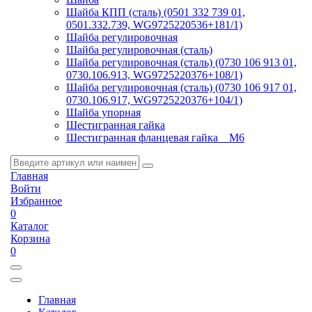
Шайба КПП (сталь) (0501 332 739 01,
0501.332.739, WG9725220536+181/1)
Шайба регулировочная
Шайба регулировочная (сталь)
Шайба регулировочная (сталь) (0730 106 913 01,
0730.106.913, WG9725220376+108/1)
Шайба регулировочная (сталь) (0730 106 917 01,
0730.106.917, WG9725220376+104/1)
Шайба упорная
Шестигранная гайка
Шестигранная фланцевая гайка _ M6
Главная
Войти
Избранное
0
Каталог
Корзина
0
Главная