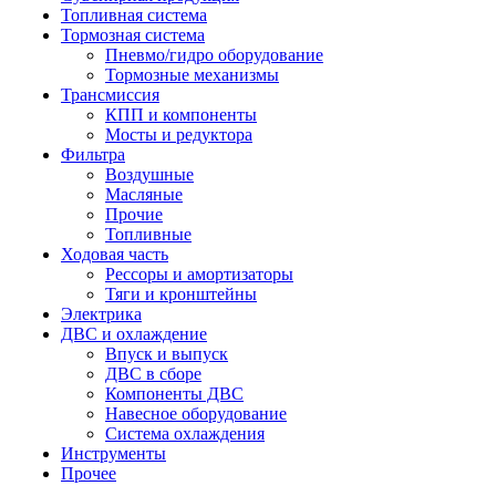
Топливная система
Тормозная система
Пневмо/гидро оборудование
Тормозные механизмы
Трансмиссия
КПП и компоненты
Мосты и редуктора
Фильтра
Воздушные
Масляные
Прочие
Топливные
Ходовая часть
Рессоры и амортизаторы
Тяги и кронштейны
Электрика
ДВС и охлаждение
Впуск и выпуск
ДВС в сборе
Компоненты ДВС
Навесное оборудование
Система охлаждения
Инструменты
Прочее